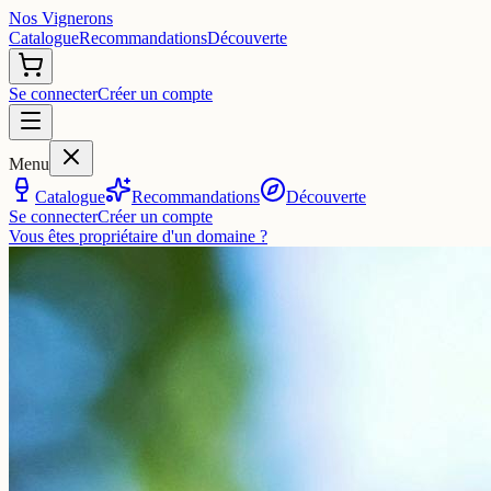
Nos Vignerons
Catalogue
Recommandations
Découverte
Se connecter
Créer un compte
Menu
Catalogue
Recommandations
Découverte
Se connecter
Créer un compte
Vous êtes propriétaire d'un domaine ?